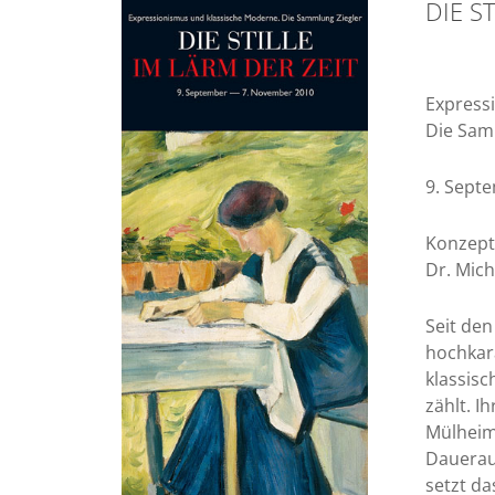
DIE S
Express
Die Sam
9. Sept
Konzepti
Dr. Mic
Seit den
hochkar
klassis
zählt. I
Mülheim
Daueraus
setzt da