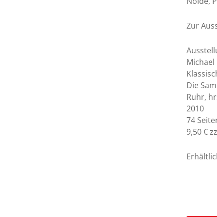
Nolde, P
Zur Auss
Ausstell
Michael 
Klassis
Die Sam
Ruhr, hr
2010
74 Seit
9,50 € z
Erhältl