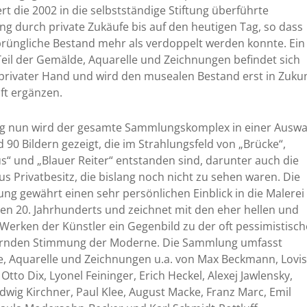
rt die 2002 in die selbstständige Stiftung überführte
 durch private Zukäufe bis auf den heutigen Tag, so dass
prüngliche Bestand mehr als verdoppelt werden konnte. Ein
eil der Gemälde, Aquarelle und Zeichnungen befindet sich
privater Hand und wird den musealen Bestand erst in Zukun
ft ergänzen.
ig nun wird der gesamte Sammlungskomplex in einer Auswa
 90 Bildern gezeigt, die im Strahlungsfeld von „Brücke“,
“ und „Blauer Reiter“ entstanden sind, darunter auch die
s Privatbesitz, die bislang noch nicht zu sehen waren. Die
ung gewährt einen sehr persönlichen Einblick in die Malerei
en 20. Jahrhunderts und zeichnet mit den eher hellen und
Werken der Künstler ein Gegenbild zu der oft pessimistisc
ernden Stimmung der Moderne. Die Sammlung umfasst
, Aquarelle und Zeichnungen u.a. von Max Beckmann, Lovis
 Otto Dix, Lyonel Feininger, Erich Heckel, Alexej Jawlensky,
dwig Kirchner, Paul Klee, August Macke, Franz Marc, Emil