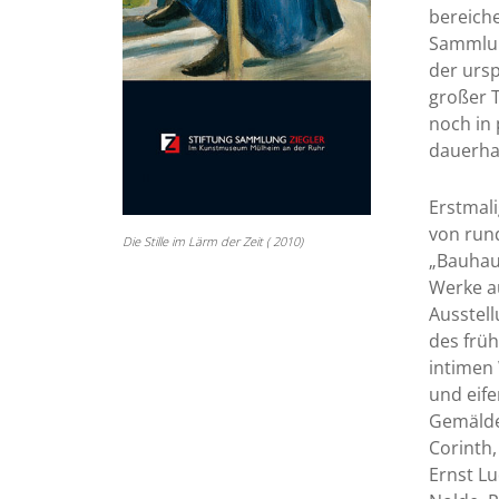
bereiche
Sammlung
der urs
großer T
noch in 
dauerha
Erstmal
von rund
Die Stille im Lärm der Zeit ( 2010)
„Bauhaus
Werke au
Ausstell
des früh
intimen 
und eif
Gemälde
Corinth,
Ernst Lu