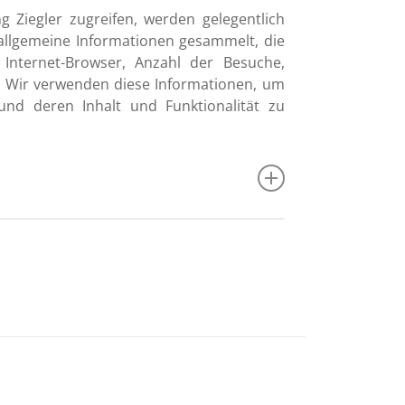
 Ziegler zugreifen, werden gelegentlich
 allgemeine Informationen gesammelt, die
 Internet-Browser, Anzahl der Besuche,
n). Wir verwenden diese Informationen, um
 und deren Inhalt und Funktionalität zu
Anordnung auf der Website der Stiftung
cht und anderen Gesetzen zum Schutz
mmerzielle Zwecke oder zur Weitergabe
 Websites verwendet werden. Davon
 für die Weiterverbreitung ausdrücklich
rauf hin, dass einige Seiten der Stiftung
Urheberrecht derjenigen unterliegen, die