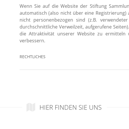
Wenn Sie auf die Website der Stiftung Sammlung
automatisch (also nicht über eine Registrierung)
nicht personenbezogen sind (z.B. verwendeter
durchschnittliche Verweilzeit, aufgerufene Seite
die Attraktivität unserer Website zu ermitteln
verbessern.
RECHTLICHES
Urherberrechte
Alle Texte, Bilder und Grafiken sowie deren 
Sammlung Ziegler unterliegen dem Urheberre
geistigen Eigentums. Sie dürfen weder für ko
kopiert noch verändert und auf anderen
HIER FINDEN SIE UNS
ausgenommen ist das unter Rubriken wie „Presse“
angebotene Text- und Bildmaterial. Wir weisen da
Sammlung Ziegler auch Bilder enthalten, die dem 
diese zur Verfügung gestellt haben.