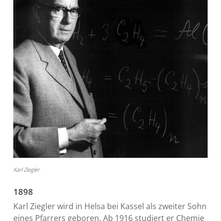
Karl Ziegler
1898
Karl Ziegler wird in Helsa bei Kassel als zweiter Sohn
eines Pfarrers geboren. Ab 1916 studiert er Chemie