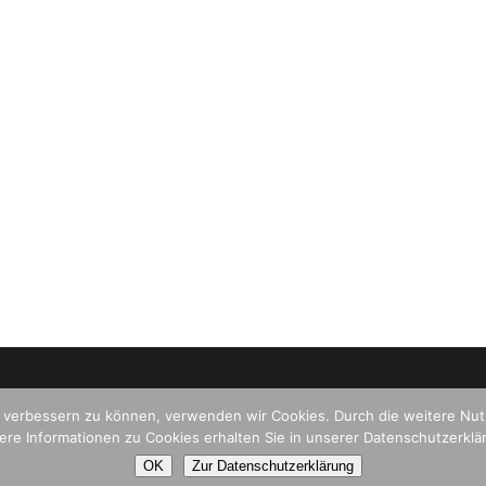
© 2024 Stiftung Sammlung Ziegler |
DATENSCHUTZ
|
IMPRESSUM
|
KONTAKT
nd verbessern zu können, verwenden wir Cookies. Durch die weitere N
ere Informationen zu Cookies erhalten Sie in unserer Datenschutzerklä
OK
Zur Datenschutzerklärung