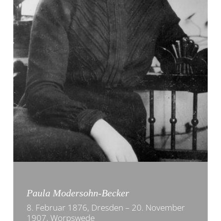
Paula Modersohn-Becker
8. Februar 1876, Dresden – 20. November
1907, Worpswede