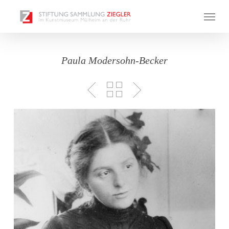
Skip
Menu
to
main
content
Paula Modersohn-Becker