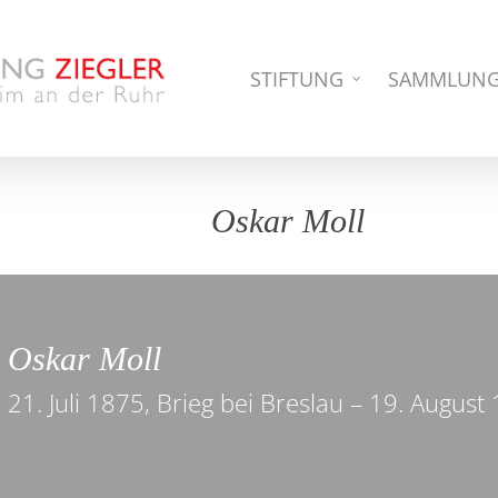
STIFTUNG
SAMMLUN
Oskar Moll
Oskar Moll
21. Juli 1875, Brieg bei Breslau – 19. August 