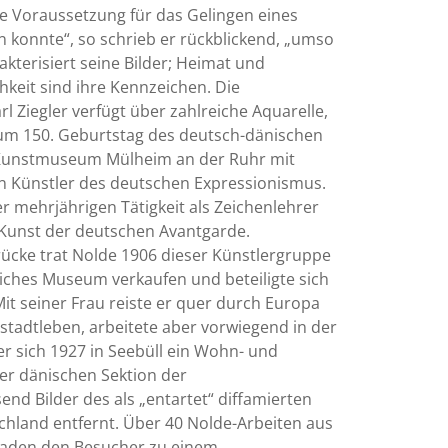
e Voraussetzung für das Gelingen eines
n konnte“, so schrieb er rückblickend, „umso
kterisiert seine Bilder; Heimat und
hkeit sind ihre Kennzeichen. Die
Ziegler verfügt über zahlreiche Aquarelle,
Zum 150. Geburtstag des deutsch-dänischen
m Kunstmuseum Mülheim an der Ruhr mit
ten Künstler des deutschen Expressionismus.
 mehrjährigen Tätigkeit als Zeichenlehrer
e Kunst der deutschen Avantgarde.
ücke trat Nolde 1906 dieser Künstlergruppe
ntliches Museum verkaufen und beteiligte sich
Mit seiner Frau reiste er quer durch Europa
stadtleben, arbeitete aber vorwiegend in der
r sich 1927 in Seebüll ein Wohn- und
 der dänischen Sektion der
end Bilder des als „entartet“ diffamierten
chland entfernt. Über 40 Nolde-Arbeiten aus
laden den Besucher zu einem