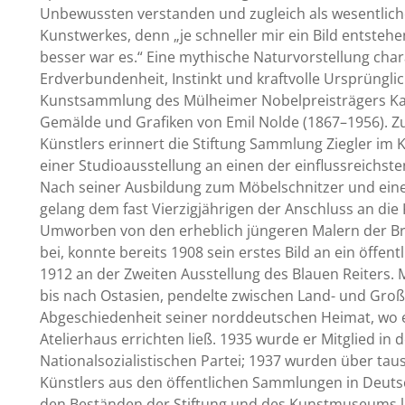
Unbewussten verstanden und zugleich als wesentlich
Kunstwerkes, denn „je schneller mir ein Bild entstehe
besser war es.“ Eine mythische Naturvorstellung chara
Erdverbundenheit, Instinkt und kraftvolle Ursprünglic
Kunstsammlung des Mülheimer Nobelpreisträgers Karl 
Gemälde und Grafiken von Emil Nolde (1867–1956). 
Künstlers erinnert die Stiftung Sammlung Ziegler i
einer Studioausstellung an einen der einflussreichs
Nach seiner Ausbildung zum Möbelschnitzer und einer
gelang dem fast Vierzigjährigen der Anschluss an di
Umworben von den erheblich jüngeren Malern der Br
bei, konnte bereits 1908 sein erstes Bild an ein öffe
1912 an der Zweiten Ausstellung des Blauen Reiters. 
bis nach Ostasien, pendelte zwischen Land- und Groß
Abgeschiedenheit seiner norddeutschen Heimat, wo e
Atelierhaus errichten ließ. 1935 wurde er Mitglied in
Nationalsozialistischen Partei; 1937 wurden über taus
Künstlers aus den öffentlichen Sammlungen in Deuts
den Beständen der Stiftung und des Kunstmuseums 