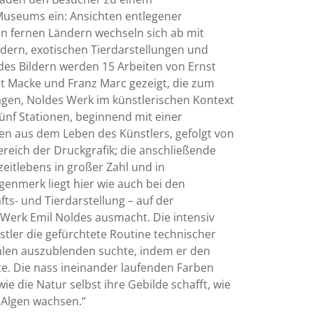
Museums ein: Ansichten entlegener
in fernen Ländern wechseln sich ab mit
ldern, exotischen Tierdarstellungen und
des Bildern werden 15 Arbeiten von Ernst
ust Macke und Franz Marc gezeigt, die zum
gen, Noldes Werk im künstlerischen Kontext
fünf Stationen, beginnend mit einer
en aus dem Leben des Künstlers, gefolgt von
ereich der Druckgrafik; die anschließende
zeitlebens in großer Zahl und in
enmerk liegt hier wie auch bei den
ts- und Tierdarstellung – auf der
 Werk Emil Noldes ausmacht. Die intensiv
stler die gefürchtete Routine technischer
Malen auszublenden suchte, indem er den
rte. Die nass ineinander laufenden Farben
wie die Natur selbst ihre Gebilde schafft, wie
d Algen wachsen.“