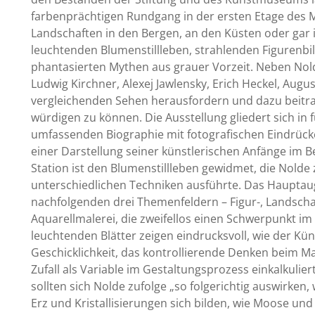
farbenprächtigen Rundgang in der ersten Etage des 
Landschaften in den Bergen, an den Küsten oder gar 
leuchtenden Blumenstillleben, strahlenden Figurenbi
phantasierten Mythen aus grauer Vorzeit. Neben Nol
Ludwig Kirchner, Alexej Jawlensky, Erich Heckel, Aug
vergleichenden Sehen herausfordern und dazu beitra
würdigen zu können. Die Ausstellung gliedert sich in 
umfassenden Biographie mit fotografischen Eindrück
einer Darstellung seiner künstlerischen Anfänge im B
Station ist den Blumenstillleben gewidmet, die Nolde 
unterschiedlichen Techniken ausführte. Das Hauptaug
nachfolgenden drei Themenfeldern – Figur-, Landschaf
Aquarellmalerei, die zweifellos einen Schwerpunkt im
leuchtenden Blätter zeigen eindrucksvoll, wie der Kün
Geschicklichkeit, das kontrollierende Denken beim 
Zufall als Variable im Gestaltungsprozess einkalkulie
sollten sich Nolde zufolge „so folgerichtig auswirken, 
Erz und Kristallisierungen sich bilden, wie Moose un